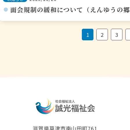
面会規制の緩和について（えんゆうの郷
1
2
3
滋賀県草津市南山田町761